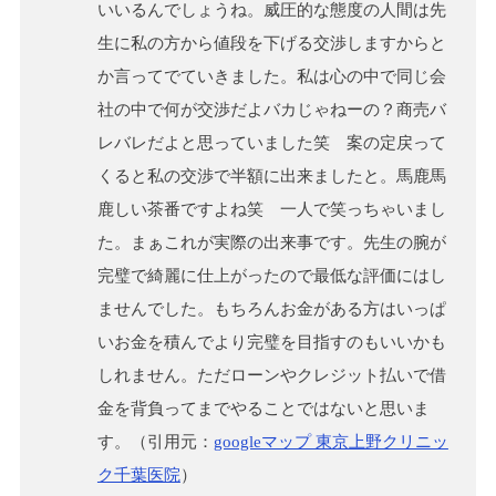
いいるんでしょうね。威圧的な態度の人間は先
生に私の方から値段を下げる交渉しますからと
か言ってでていきました。私は心の中で同じ会
社の中で何が交渉だよバカじゃねーの？商売バ
レバレだよと思っていました笑 案の定戻って
くると私の交渉で半額に出来ましたと。馬鹿馬
鹿しい茶番ですよね笑 一人で笑っちゃいまし
た。まぁこれが実際の出来事です。先生の腕が
完璧で綺麗に仕上がったので最低な評価にはし
ませんでした。もちろんお金がある方はいっぱ
いお金を積んでより完璧を目指すのもいいかも
しれません。ただローンやクレジット払いで借
金を背負ってまでやることではないと思いま
す。（引用元：
googleマップ 東京上野クリニッ
ク千葉医院
）