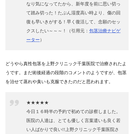
なり気になってたから、新年度を前に思い切っ
て踏み切った！たぶん湿度高い時より、傷の回
復も早いきがする！早く復活して、念願のセッ
クスしたい～～～！（引用元：
包茎治療ナビゲ
ーター
）
どうやら真性包茎を上野クリニック千葉医院で治療されたよ
うです。まだ術後経過の段階のコメントのようですが、包茎
を治せて蒸れや臭いも克服できたのだと思われます。
★★★★★
今日１６時半の予約で初めての診察しました。
医院の人達は、とても優しく言葉遣いも良く若
い人ばかりで良い!!上野クリニック千葉医院さ