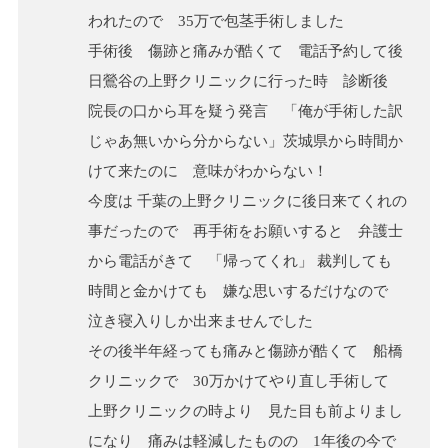
われたので 35万で包茎手術しました
手術後 傷跡と痛みが酷くて 電話予約して後
日鶯谷の上野クリニックに行った時 診断後
院長の口から耳を疑う発言 「俺が手術した訳
じゃあ無いから分からない」茨城県から時間か
けて来たのに 意味がわからない！
今度は 千葉の上野クリニックに後日来てくれの
事だったので 再手術をお願いすると 弁護士
から電話がきて 「帰ってくれ」 裁判しても
時間と金かけても 嫌な思いするだけなので
泣き寝入りしか出来ませんでした
その後半年経っても痛みと傷跡が酷くて 船橋
クリニックで 30万かけてやり直し手術して
上野クリニックの時より 見た目も前よりまし
になり 痛みは軽減したものの 1年後の今で