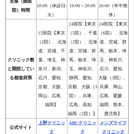
営業（開医
20:00（休診日:
10:00～20:00
20:00（年中無
院）時間
火）
休）
24医院【東京
24医院 【東京
15医院【東京
（5院）、千葉
（6院）、北海
（2院）、北海
（2院）、北海
道、宮城、群
道、宮城、千
道、宮城、群
馬、栃木、埼
クリニック数
葉、埼玉、神
馬、栃木、埼
玉、神奈川、
と開院してい
奈川、新潟、
玉、神奈川、
石川、愛知、
る都道府県
石川、愛知、
静岡、愛知、
大阪（3院）、
京都、大阪、
京都、大阪（3
兵庫、岡山、
岡山、広島、
院）、兵庫、
広島、愛媛、
福岡】
広島、高知、
福岡、熊本、
福岡（2院）】
鹿児島】
上野クリニッ
ABCクリニッ
メンズライフ
公式サイト
ク
ク
クリニック