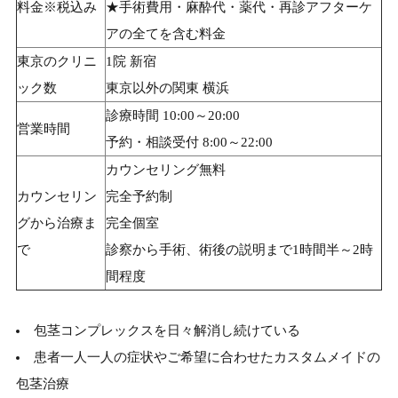
料金※税込み
★手術費用・麻酔代・薬代・再診アフターケ
アの全てを含む料金
東京のクリニ
1院 新宿
ック数
東京以外の関東 横浜
診療時間 10:00～20:00
営業時間
予約・相談受付 8:00～22:00
カウンセリング無料
カウンセリン
完全予約制
グから治療ま
完全個室
で
診察から手術、術後の説明まで1時間半～2時
間程度
包茎コンプレックスを日々解消し続けている
患者一人一人の症状やご希望に合わせたカスタムメイドの
包茎治療