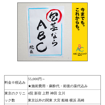
55,000円～
料金※税込み
★施術費用・麻酔代・術後の薬代込み
東京のクリニ
4院 新宿 上野 神田 立川
ック数
東京以外の関東 大宮 船橋 横浜 高崎